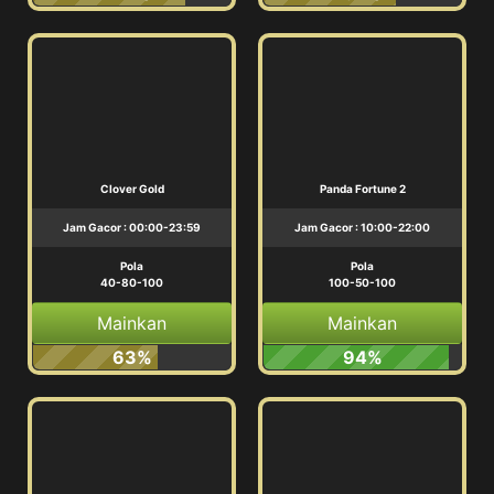
Clover Gold
Panda Fortune 2
Jam Gacor : 00:00-23:59
Jam Gacor : 10:00-22:00
Pola
Pola
40-80-100
100-50-100
Mainkan
Mainkan
63%
94%