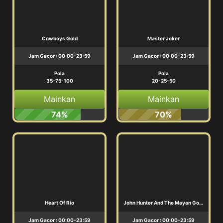
Cowboys Gold
Master Joker
Jam Gacor : 00:00-23:59
Jam Gacor : 00:00-23:59
Pola
Pola
35-75-100
20-25-50
Mainkan
Mainkan
74%
70%
Heart Of Rio
John Hunter And The Mayan Gods
Jam Gacor : 00:00-23:59
Jam Gacor : 00:00-23:59