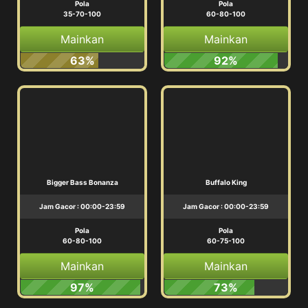
Pola
Pola
35-70-100
60-80-100
Mainkan
Mainkan
63%
92%
Bigger Bass Bonanza
Buffalo King
Jam Gacor : 00:00-23:59
Jam Gacor : 00:00-23:59
Pola
Pola
60-80-100
60-75-100
Mainkan
Mainkan
97%
73%