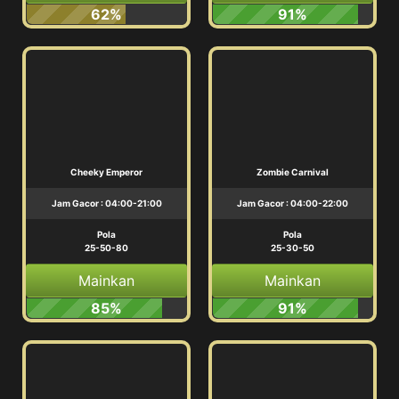
62%
91%
Cheeky Emperor
Zombie Carnival
Jam Gacor : 04:00-21:00
Jam Gacor : 04:00-22:00
Pola
Pola
25-50-80
25-30-50
Mainkan
Mainkan
85%
91%