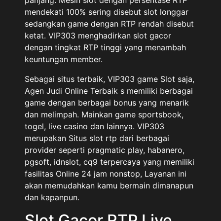
mendekati 100% sering disebut slot longgar
sedangkan game dengan RTP rendah disebut
ketat. VIP303 menghadirkan slot gacor
dengan tingkat RTP tinggi yang menambah
keuntungan member.
Sebagai situs terbaik, VIP303 game Slot saja,
Agen Judi Online Terbaik s memiliki berbagai
game dengan berbagai bonus yang menarik
dan melimpah. Mainkan game sportsbook,
togel, live casino dan lainnya. VIP303
merupakan Situs slot rtp dari berbagai
provider seperti pragmatic play, habanero,
pgsoft, idnslot, cq9 terpercaya yang memiliki
fasilitas Online 24 jam nonstop, Layanan ini
akan memudahkan kamu bermain dimanapun
dan kapanpun.
Slot Gacor RTP Live