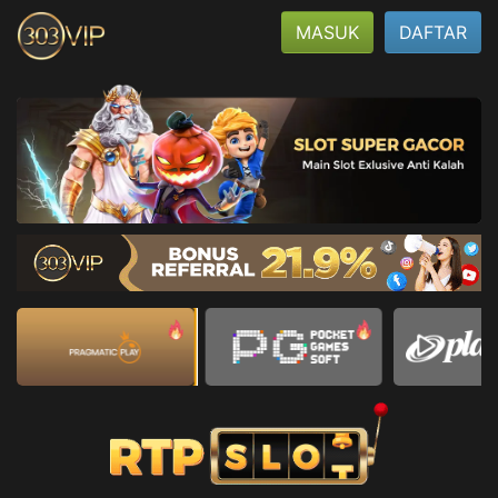
MASUK
DAFTAR