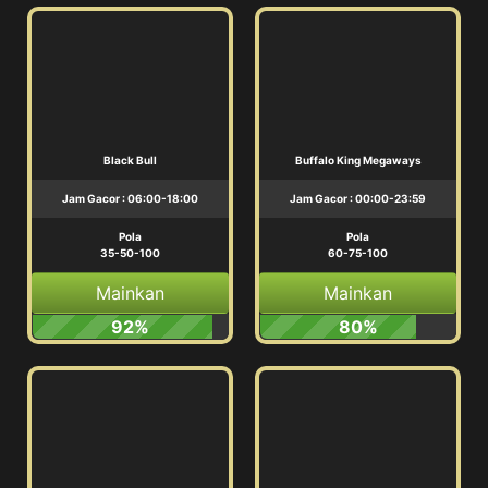
Black Bull
Buffalo King Megaways
Jam Gacor : 06:00-18:00
Jam Gacor : 00:00-23:59
Pola
Pola
35-50-100
60-75-100
Mainkan
Mainkan
92%
80%