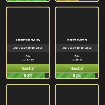
Spellbinding Mystery
Wisdom of Athena
Jam Gacor : 00:00-23:59
Jam Gacor : 00:00-23:59
Pola
Pola
30-50-80
10-25-50
Mainkan
Mainkan
90%
92%