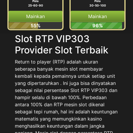
Pola
Pola
25-60-90
30-50-100
Mainkan
Mainkan
55%
96%
Slot RTP VIP303
Provider Slot Terbaik
Return to player (RTP) adalah ukuran
seberapa banyak mesin slot membayar
kembali kepada pemainnya untuk setiap unit
yang dipertaruhkan . Ini juga bisa dinyatakan
sebagai nilai persentase Slot RTP VIP303 dan
hampir selalu di bawah 100%. Perbedaan
antara 100% dan RTP mesin slot dikenal
sebagai tepi rumah, hal ini adalah keuntungan
matematis yang memungkinkan kasino
menghasilkan keuntungan dalam jangka
panjang. Mesin slot dengan persentase RTP