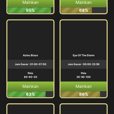
Mainkan
Mainkan
95%
68%
Aztec Blaze
Eye Of The Storm
Jam Gacor : 01:00-07:00
Jam Gacor : 00:00-23:59
Pola
Pola
80-60-30
20-50-100
Mainkan
Mainkan
83%
86%