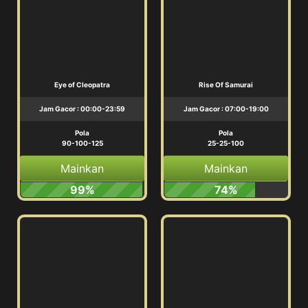
Eye of Cleopatra
Rise Of Samurai
Jam Gacor : 00:00-23:59
Jam Gacor : 07:00-19:00
Pola
Pola
90-100-125
25-25-100
Mainkan
Mainkan
99%
74%