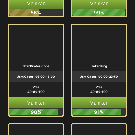
Mainkan
Mainkan
56%
99%
Star Pirates Code
Joker King
Jam Gacor : 06:00-18:00
Jam Gacor : 00:00-23:59
Pola
Pola
40-80-100
40-80-100
Mainkan
Mainkan
90%
91%