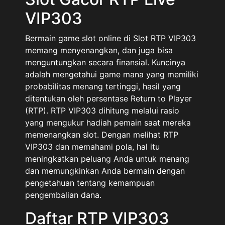
VIP303
Bermain game slot online di Slot RTP VIP303
memang menyenangkan, dan juga bisa
menguntungkan secara finansial. Kuncinya
adalah mengetahui game mana yang memiliki
probabilitas menang tertinggi, hasil yang
ditentukan oleh persentase Return to Player
(RTP). RTP VIP303 dihitung melalui rasio
yang mengukur hadiah pemain saat mereka
memenangkan slot. Dengan melihat RTP
VIP303 dan memahami pola, hal itu
meningkatkan peluang Anda untuk menang
dan memungkinkan Anda bermain dengan
pengetahuan tentang kemampuan
pengembalian dana.
Daftar RTP VIP303