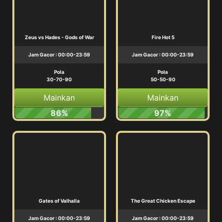
Zeus vs Hades - Gods of War
Fire Hot 5
Jam Gacor : 00:00-23:59
Jam Gacor : 00:00-23:59
Pola
Pola
30-70-90
50-50-90
Mainkan
Mainkan
86%
97%
Gates of Valhalla
The Great Chicken Escape
Jam Gacor : 00:00-23:59
Jam Gacor : 00:00-23:59