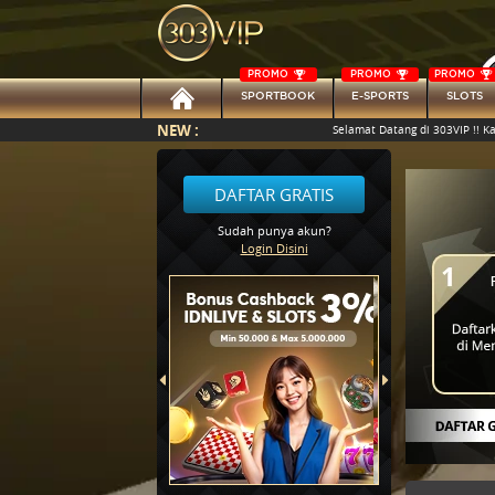
PROMO
PROMO
PROMO
SPORTBOOK
E-SPORTS
SLOTS
NEW :
Selamat Datang di 303VIP !! Kabar
DAFTAR GRATIS
Sudah punya akun?
Login Disini