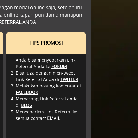
ngan modal online saja, setelah itu
ra online kapan pun dan dimanapun
REFERRAL
ANDA
TIPS PROMOSI
Anda bisa menyebarkan Link
Referral Anda ke
FORUM
Bisa juga dengan men-tweet
Link Referral Anda di
TWITTER
Melakukan posting komentar di
FACEBOOK
Memasang Link Referral anda
di
BLOG
Menyebarkan Link Referral ke
semua contact
EMAIL