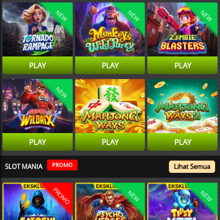
NEW
NEW
NEW
PLAY
PLAY
PLAY
NEW
PLAY
PLAY
PLAY
PROMO
SLOT MANIA
Lihat Semua
PROMO
NEW
NEW