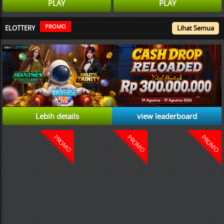
PLAY
PLAY
PROMO
ELOTTERY
Lihat Semua
Lebih details
view leaderboard
PROMO
PROMO
PROMO