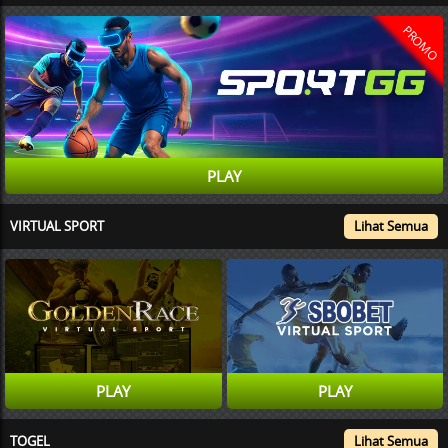
PROMO
PLAY
VIRTUAL SPORT
Lihat Semua
PLAY
PLAY
TOGEL
Lihat Semua